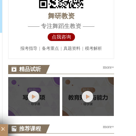
舞研教资
——
专注舞蹈生教资
——
点我咨询
报考指导
|
备考重点
|
真题资料
|
模考解析
more+
精品试听
more+
推荐课程